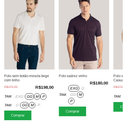
Polo sem botão mescla bege
Polo se
Polo xadrez vinho
com linho
Casual S
R$180,00
R$198,00
R$270,00
R$270,00
EXG
G
GG
M
TAM.
EXG
GG
M
P
TAM.
TAM.
P
G
GG
M
P
TAM.
Com
Comprar
Comprar