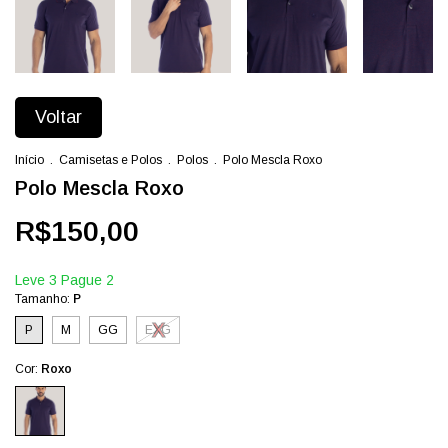
Voltar
Início
.
Camisetas e Polos
.
Polos
.
Polo Mescla Roxo
Polo Mescla Roxo
R$150,00
Leve 3 Pague 2
Tamanho:
P
P
M
GG
EXG
Cor:
Roxo