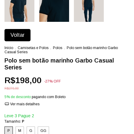
Voltar
Início
.
Camisetas e Polos
.
Polos
.
Polo sem botão marinho Garbo
Casual Series
Polo sem botão marinho Garbo Casual
Series
R$198,00
-
27
%
OFF
R$270,00
5% de desconto
pagando com Boleto
Ver mais detalhes
Leve 3 Pague 2
Tamanho:
P
P
M
G
GG