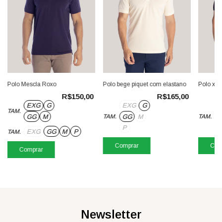
Polo Mescla Roxo
Polo bege piquet com elastano
Polo xad
R$150,00
R$165,00
EXG
G
EXG
G
E
TAM.
GG
M
GG
M
TAM.
TAM.
P
EXG
GG
M
P
TAM.
Comprar
Com
Comprar
Newsletter