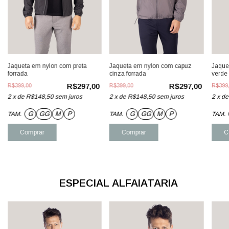
Jaqueta em nylon com preta
Jaqueta em nylon com capuz
Jaque
forrada
cinza forrada
verde
R$297,00
R$297,00
R$399,00
R$399,00
R$399
2
x
de
R$148,50
sem juros
2
x
de
R$148,50
sem juros
2
x
d
G
GG
M
P
G
GG
M
P
TAM.
TAM.
TAM.
Comprar
Comprar
C
ESPECIAL ALFAIATARIA