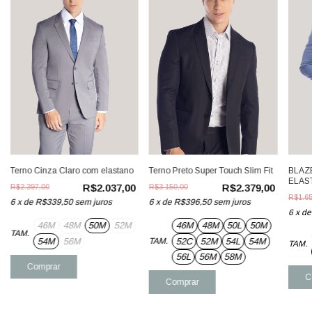
Terno Cinza Claro com elastano
Terno Preto Super Touch Slim Fit
BLAZ
ELAS
R$2.037,00
R$2.379,00
R$2.397,00
R$3.150,00
R$1.65
6
x
de
R$339,50
sem juros
6
x
de
R$396,50
sem juros
6
x
d
46M
48M
50M
52M
46M
48M
50L
50M
TAM.
54M
56M
52C
52M
54L
54M
TAM.
TAM.
56L
56M
58M
Comprar
C
Comprar