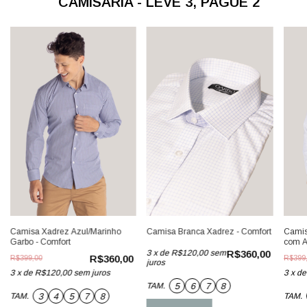
CAMISARIA - LEVE 3, PAGUE 2
Camisa Xadrez Azul/Marinho
Camisa Branca Xadrez - Comfort
Camis
Garbo - Comfort
com Al
3
x
de
R$120,00
sem
R$360,00
R$360,00
R$399,00
R$399
juros
3
x
de
R$120,00
sem juros
3
x
d
5
6
7
8
TAM.
3
4
5
7
8
TAM.
TAM.