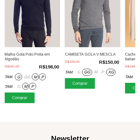
CAMISETA GOLA V MESCLA
Malha Gola Polo Preta em
Cacheco
Algodão
Italiano 
R$150,00
R$330,00
R$198,00
R$297,00
R$198,00
G
GG
M
P
XG
TAM.
G
GG
M
P
TAM.
TAM.
Comprar
G
M
P
TAM.
Com
Comprar
Newsletter