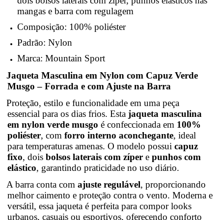
dois bolsos laterais com zíper, punhos elásticos nas
mangas e barra com regulagem
Composição: 100% poliéster
Padrão: Nylon
Marca: Mountain Sport
Jaqueta Masculina em Nylon com Capuz Verde
Musgo – Forrada e com Ajuste na Barra
Proteção, estilo e funcionalidade em uma peça
essencial para os dias frios. Esta
jaqueta masculina
em nylon verde musgo
é confeccionada em
100%
poliéster
, com
forro interno aconchegante
, ideal
para temperaturas amenas. O modelo possui
capuz
fixo
, dois
bolsos laterais com zíper
e
punhos com
elástico
, garantindo praticidade no uso diário.
A barra conta com
ajuste regulável
, proporcionando
melhor caimento e proteção contra o vento. Moderna e
versátil, essa jaqueta é perfeita para compor looks
urbanos, casuais ou esportivos, oferecendo conforto