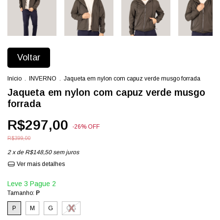
Voltar
Início
.
INVERNO
.
Jaqueta em nylon com capuz verde musgo forrada
Jaqueta em nylon com capuz verde musgo
forrada
R$297,00
-
26
%
OFF
R$399,00
2
x de
R$148,50
sem juros
Ver mais detalhes
Leve 3 Pague 2
Tamanho:
P
P
M
G
GG