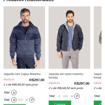
Jaqueta com Capuz Marinho
Jaqueta em nylon marinho
Jaqueta 
forrada
forrada
R$297,00
R$330,00
R$297,00
R$399,00
R$399,00
2
x
de
R$148,50
sem juros
2
x
de
R$148,50
sem juros
2
x
de
R
U
TAM.
G
GG
M
P
TAM.
TAM.
G
GG
M
P
TAM.
Comprar
Com