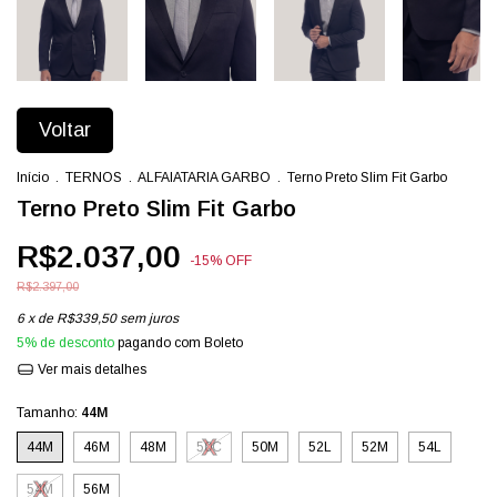
Voltar
Início
.
TERNOS
.
ALFAIATARIA GARBO
.
Terno Preto Slim Fit Garbo
Terno Preto Slim Fit Garbo
R$2.037,00
-
15
%
OFF
R$2.397,00
6
x de
R$339,50
sem juros
5% de desconto
pagando com Boleto
Ver mais detalhes
Tamanho:
44M
44M
46M
48M
50C
50M
52L
52M
54L
54M
56M