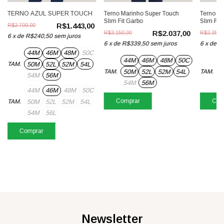
TERNO AZUL SUPER TOUCH
Terno Marinho Super Touch
Terno C
Slim Fit Garbo
Slim Fit
R$1.443,00
R$2.700,00
R$2.037,00
R$3.150,00
R$2.397,
6
x
de
R$240,50
sem juros
6
x
de
R$339,50
sem juros
6
x
de
R
44M
46M
48M
50C
44M
46M
48M
50C
4
50M
52L
52M
54L
TAM.
50M
52L
52M
54L
5
TAM.
TAM.
54M
56M
54M
56M
5
44M
46M
48M
50C
Comprar
Com
50M
52L
52M
54L
TAM.
54M
56L
Comprar
Newsletter