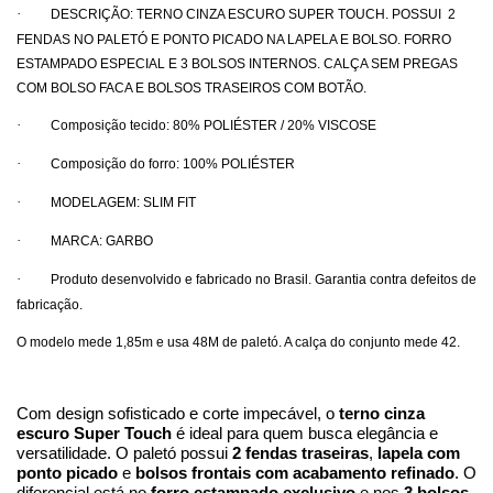
·
DESCRIÇÃO: TERNO CINZA ESCURO SUPER TOUCH. POSSUI 2
FENDAS NO PALETÓ E PONTO PICADO NA LAPELA E BOLSO. FORRO
ESTAMPADO ESPECIAL E 3 BOLSOS INTERNOS. CALÇA SEM PREGAS
COM BOLSO FACA E BOLSOS TRASEIROS COM BOTÃO.
·
Composição tecido
: 80% POLIÉSTER / 20% VISCOSE
·
Composição do forro
: 100% POLIÉSTER
·
MODELAGEM: SLIM FIT
·
MARCA: GARBO
·
Produto desenvolvido e fabricado no Brasil. Garantia contra defeitos de
fabricação.
O modelo mede 1,85m e usa 48M de paletó. A calça do conjunto mede 42.
Com design sofisticado e corte impecável, o
terno cinza
escuro Super Touch
é ideal para quem busca elegância e
versatilidade. O paletó possui
2 fendas traseiras
,
lapela com
ponto picado
e
bolsos frontais com acabamento refinado
. O