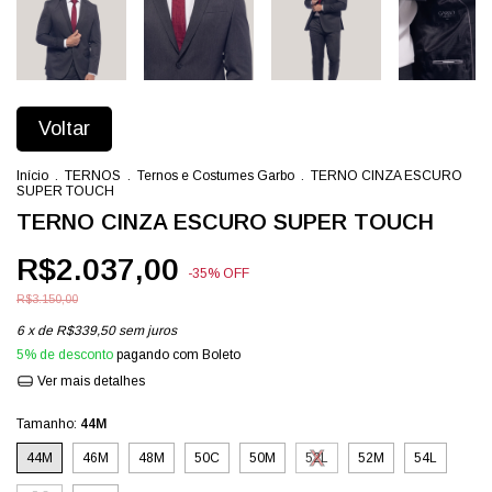
Voltar
Início
.
TERNOS
.
Ternos e Costumes Garbo
.
TERNO CINZA ESCURO
SUPER TOUCH
TERNO CINZA ESCURO SUPER TOUCH
R$2.037,00
-
35
%
OFF
R$3.150,00
6
x de
R$339,50
sem juros
5% de desconto
pagando com Boleto
Ver mais detalhes
Tamanho:
44M
44M
46M
48M
50C
50M
52L
52M
54L