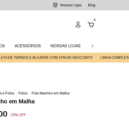
Nossas Lojas
Blog
0
OS
ACESSÓRIOS
NOSSAS LOJAS
GUIA DE MEDIDAS
DE TERNOS E BLAZERS COM 15% DE DESCONTO
LINHA COMPLETA DE 
s e Polos
.
Polos
.
Polo Marinho em Malha
nho em Malha
00
-
20
%
OFF