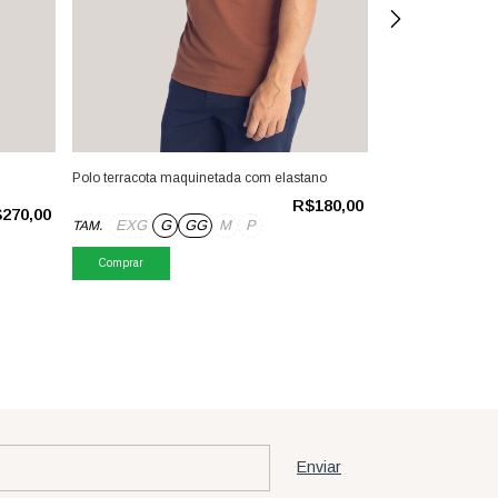
Polo terracota maquinetada com elastano
Polo xadrez vinho
R$180,00
270,00
EXG
G
GG
M
P
EXG
G
TAM.
TAM.
Comprar
Comprar