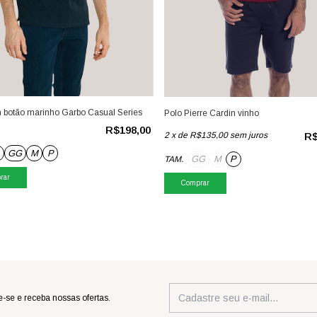
 botão marinho Garbo Casual Series
Polo Pierre Cardin vinho
R$198,00
2
x
de
R$135,00
sem juros
R$
GG
M
P
GG
M
P
TAM.
rar
Comprar
-se e receba nossas ofertas.