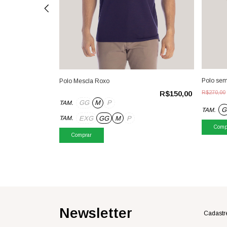
Polo sem
Polo Mescla Roxo
R$150,00
R$150,00
R$270,00
GG
M
P
TAM.
G
TAM.
EXG
GG
M
P
TAM.
Comp
Comprar
Newsletter
Cadastre