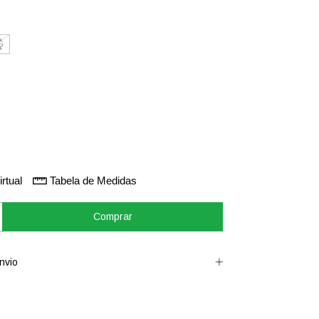
2
G
rtual
Tabela de Medidas
nvio