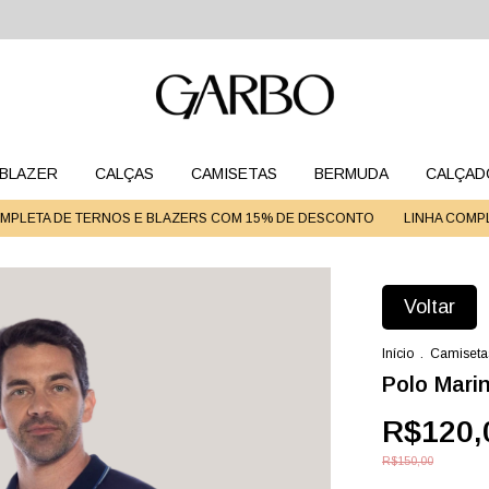
BLAZER
CALÇAS
CAMISETAS
BERMUDA
CALÇAD
TA DE TERNOS E BLAZERS COM 15% DE DESCONTO
LINHA COMPLETA 
Voltar
Início
.
Camiseta
Polo Mari
R$120,
R$150,00