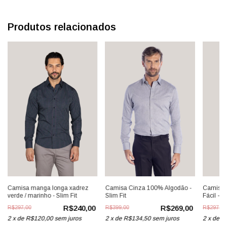
Produtos relacionados
Camisa manga longa xadrez
Camisa Cinza 100% Algodão -
Camisa 
verde / marinho - Slim Fit
Slim Fit
Fácil - Sl
R$240,00
R$269,00
R$297,00
R$399,00
R$297,00
2
x
de
R$120,00
sem juros
2
x
de
R$134,50
sem juros
2
x
de
R