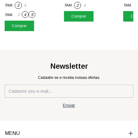
2
5
2
4
1
TAM.
TAM.
TAM.
3
4
5
TAM.
Comprar
Com
Comprar
Newsletter
Cadastre-se e receba nossas ofertas.
MENU