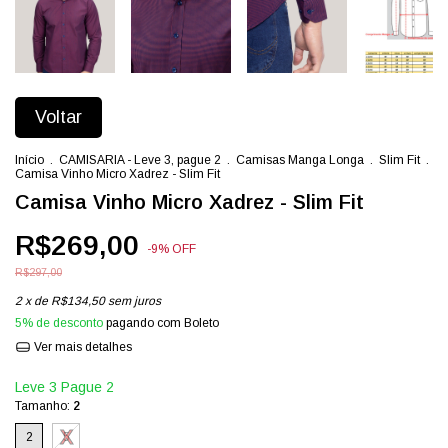
Voltar
Início
.
CAMISARIA - Leve 3, pague 2
.
Camisas Manga Longa
.
Slim Fit
.
Camisa Vinho Micro Xadrez - Slim Fit
Camisa Vinho Micro Xadrez - Slim Fit
R$269,00
-
9
%
OFF
R$297,00
2
x de
R$134,50
sem juros
5% de desconto
pagando com Boleto
Ver mais detalhes
Leve 3 Pague 2
Tamanho:
2
2
5