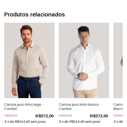
Produtos relacionados
Camisa puro linho bege -
Camisa puro linho branca -
Camisa 
Comfort
Comfort
Marrom/
Comfort
R$572,00
R$572,00
R$699,00
R$699,00
R$399,00
5
x
de
R$114,40
sem juros
5
x
de
R$114,40
sem juros
3
x
de
R