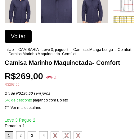
Voltar
Início
.
CAMISARIA - Leve 3, pague 2
.
Camisas Manga Longa
.
Comfort
.
Camisa Marinho Maquinetada- Comfort
Camisa Marinho Maquinetada- Comfort
R$269,00
-
9
%
OFF
R$297,00
2
x de
R$134,50
sem juros
5% de desconto
pagando com Boleto
Ver mais detalhes
Leve 3 Pague 2
Tamanho:
1
1
2
3
4
5
6
7