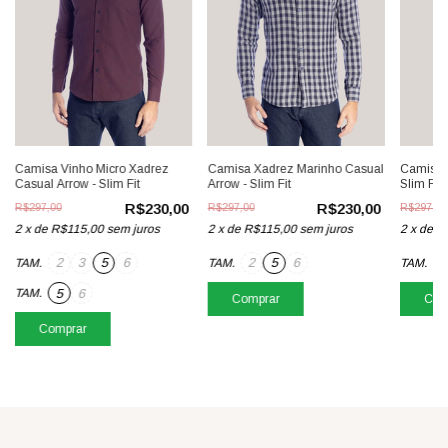
Camisa Vinho Micro Xadrez
Camisa Xadrez Marinho Casual
Camisa 
Casual Arrow - Slim Fit
Arrow - Slim Fit
Slim Fit
R$230,00
R$230,00
R$297,00
R$297,00
R$297,00
2
x
de
R$115,00
sem juros
2
x
de
R$115,00
sem juros
2
x
de
R
2
3
5
6
2
5
6
2
TAM.
TAM.
TAM.
5
6
TAM.
Comprar
Com
Comprar