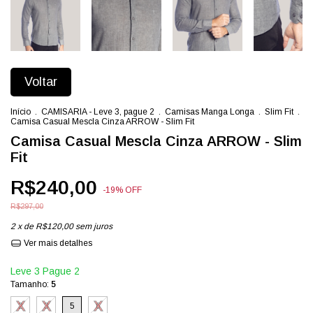
Voltar
Início
.
CAMISARIA - Leve 3, pague 2
.
Camisas Manga Longa
.
Slim Fit
.
Camisa Casual Mescla Cinza ARROW - Slim Fit
Camisa Casual Mescla Cinza ARROW - Slim
Fit
R$240,00
-
19
%
OFF
R$297,00
2
x de
R$120,00
sem juros
Ver mais detalhes
Leve 3 Pague 2
Tamanho:
5
2
3
5
6