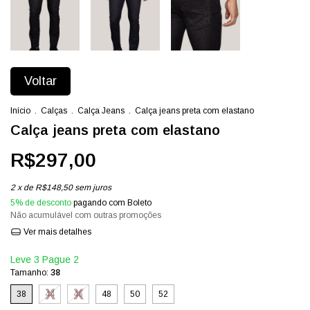
Voltar
Início
.
Calças
.
Calça Jeans
.
Calça jeans preta com elastano
Calça jeans preta com elastano
R$297,00
2
x de
R$148,50
sem juros
5% de desconto
pagando com Boleto
Não acumulável com outras promoções
Ver mais detalhes
Leve 3 Pague 2
Tamanho:
38
38
44
46
48
50
52