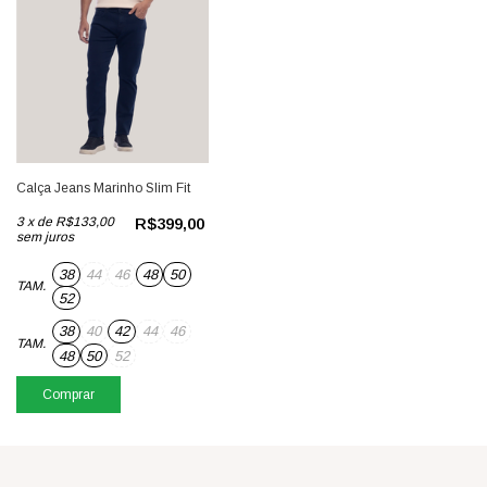
Calça Jeans Marinho Slim Fit
3
x
de
R$133,00
R$399,00
sem juros
38
44
46
48
50
TAM.
52
38
40
42
44
46
TAM.
48
50
52
Comprar